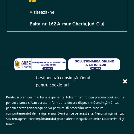
Vizitează-ne
Baita, nr. 162 A, mun Gherla, jud. Cluj
Gestionează consimțământul
ISO 9001
ISO 27001
ISO 14001
pentru cookie-uri
Autorizație Unitate Protejată
Autorizații Arhivele Naționale
Pentru a oferi cea mai bună experiență, folosim tehnologii precum cookie-urile
pentru a stoca și/sau accesa informațiile despre dispozitiv. Consimțământul
pentru aceste tehnologii ne va permite să procesăm date precum
comportamentul de navigare sau ID-uri unice pe acest site. Neconsimțământul
sau retragerea consimțământului poate afecta negativ anumite caracteristici și
Powered by DesignToro
funcții.
Copyright DocProtect.ro © 2024. Toate Drepturile Rezervate.