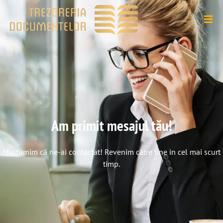
Am primit mesajul tău!
Mulțumim că ne-ai contactat! Revenim către tine in cel mai scurt
timp.